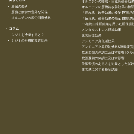
オルニチンの睡眠・目覚め改善効
肝臓の働き
オルニチンの肝機能改善効果の検
肝臓と疲労の意外な関係
「疲れ肌」改善効果の検証 [客観的
オルニチンの疲労回復効果
「疲れ肌」改善効果の検証 [主観的
ES細胞由来肝組織を用いた肝保護
コラム
メンタルストレス軽減効果
シジミを冷凍すると？
疲労回復効果
シジミの肝機能改善効果
アンモニア臭低減効果
アンモニア上昇抑制効果&運動疲労
飲酒翌朝の体調に及ぼす影響 [クル
飲酒翌朝の体調に及ぼす影響
飲酒習慣のある方を対象とした試
疲労感に関する検証試験