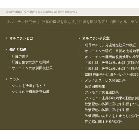
Copyright(c) Ornithine laboratory, all right reserved
オルニチン研究会
｜ 肝臓の機能を保ち疲労回復を助けるアミノ酸「オルニチン
オルニチンとは
オルニチン研究室
成長ホルモン分泌促進効果の検証
働きと効果
オルニチンの睡眠・目覚め改善効
肝臓の働き
オルニチンの肝機能改善効果の検
肝臓と疲労の意外な関係
「疲れ肌」改善効果の検証 [客観的
オルニチンの疲労回復効果
「疲れ肌」改善効果の検証 [主観的
ES細胞由来肝組織を用いた肝保護
コラム
メンタルストレス軽減効果
シジミを冷凍すると？
疲労回復効果
シジミの肝機能改善効果
アンモニア臭低減効果
アンモニア上昇抑制効果&運動疲労
飲酒翌朝の体調に及ぼす影響 [クル
飲酒翌朝の体調に及ぼす影響
飲酒習慣のある方を対象とした試
疲労感に関する検証試験