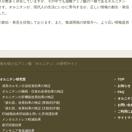
スが数多く存在していますが、その中でも遊離アミノ酸の一種であるオルニチン
ます。オルニチンが、現代人の生活にいかに寄与するか、正しい情報の創出・発信
した。
の創出・発見を目指しております。また、報道関係の皆様方へ、より広い情報提供
回復を助けるアミノ酸「オルニチン」の研究サイト
オルニチン研究室
TOP
成長ホルモン分泌促進効果の検証
お知らせ
オルニチンの睡眠・目覚め改善効果の検証
FAQ
オルニチンの肝機能改善効果の検証
オルニチ
「疲れ肌」改善効果の検証 [客観的評価]
お問い合
「疲れ肌」改善効果の検証 [主観的評価]
ご利用に
ES細胞由来肝組織を用いた肝保護効果
サイトマ
メンタルストレス軽減効果
疲労回復効果
アンモニア臭低減効果