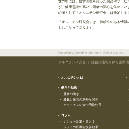
世の中には、疲労回復を謳った製品やサービ
が、健康意識の高い生活者の関心を集めてい
の場として「オルニチン研究会」は発足しま
「オルニチン研究会」は、信頼性のある情報
をおこなって参ります。
Copyright(c) Ornithine laboratory, all right reserved
オルニチン研究会
｜ 肝臓の機能を保ち疲労
オルニチンとは
働きと効果
肝臓の働き
肝臓と疲労の意外な関係
オルニチンの疲労回復効果
コラム
シジミを冷凍すると？
シジミの肝機能改善効果